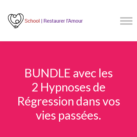
Blog
Contact
SE CONNECTER
BUNDLE avec les
2 Hypnoses de
Régression dans vos
vies passées.