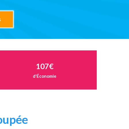
s
107€
d'Économie
roupée