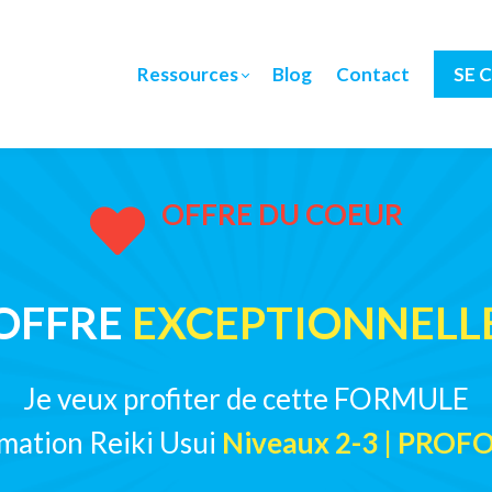
Ressources
Blog
Contact
SE 
OFFRE DU COEUR
OFFRE
EXCEPTIONNELL
Je veux profiter de cette FORMULE
mation Reiki Usui
Niveaux 2-3 | PRO